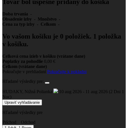
Tovar bol úspešne pridaný do košíka
Doba trvania -
Obsadenie izby -
Množstvo -
Cena za typ izby -
Celkom -
Vo vašom košíku je
0
položiek.
1 položka
v košíku.
Celková cena izieb v košíku (vrátane dane)
Poplatky za pohodlie
0,00 €
Celkom (vrátane dane)
Pokračujte v prehliadaní
Pokračujte k pokladni
Hľadané výsledky pre:
HUDAKY, Nižná Polianka
10 aug 2026 - 11 aug 2026
(2 Dni 1
Noc)
Upraviť vyhľadávanie
Hľadané výsledky pre
Príchod
Odchod
1 Adult, 1 Room