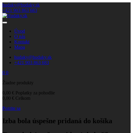
hudaky@hudaky.sk
+421 903 863 683
Úvod
O nás
Kontakt
Mapa
hudaky@hudaky.sk
+421 903 863 683
0
0
Žiadne produkty
0,00 €
Poplatky za pohodlie
0,00 €
Celkom
Pozrite sa
Izba bola úspešne pridaná do košíka